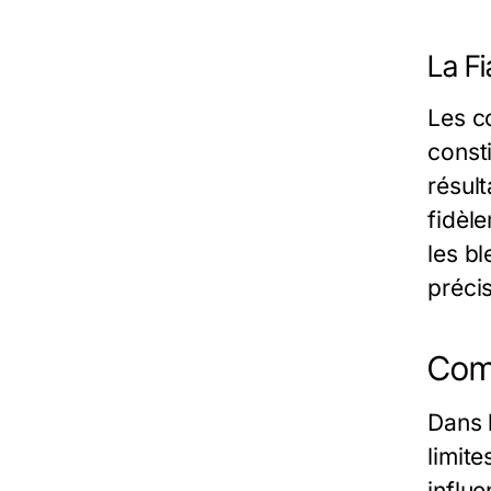
La Fi
Les co
const
résult
fidèl
les b
préci
Comp
Dans 
limit
influe