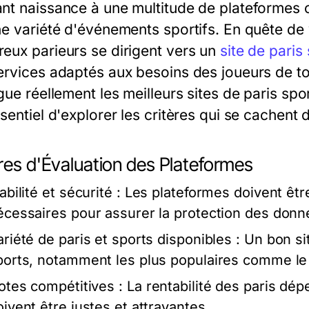
nt naissance à une multitude de plateformes o
ne variété d'événements sportifs. En quête de v
eux parieurs se dirigent vers un
site de paris 
ervices adaptés aux besoins des joueurs de to
gue réellement les meilleurs sites de paris spo
sentiel d'explorer les critères qui se cachent 
res d'Évaluation des Plateformes
abilité et sécurité :
Les plateformes doivent êtr
écessaires pour assurer la protection des donné
ariété de paris et sports disponibles :
Un bon sit
ports, notamment les plus populaires comme le fo
otes compétitives :
La rentabilité des paris dé
oivent être justes et attrayantes.