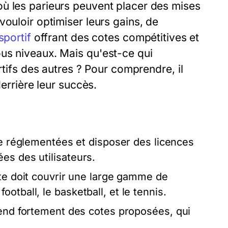
ù les parieurs peuvent placer des mises
ouloir optimiser leurs gains, de
sportif
offrant des cotes compétitives et
us niveaux. Mais qu'est-ce qui
rtifs des autres ? Pour comprendre, il
derrière leur succès.
e réglementées et disposer des licences
es des utilisateurs.
e doit couvrir une large gamme de
otball, le basketball, et le tennis.
pend fortement des cotes proposées, qui