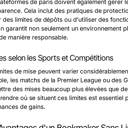
lateformes de paris doivent également gérer le
parence. Cela inclut des pratiques de protecti
r des limites de dépôts ou d'utiliser des fonc
on garantit non seulement un environnement plu
 de manière responsable.
es selon les Sports et Compétitions
imites de mise peuvent varier considérablement
le, les matchs de la
Premier League
ou des
G
ttre des mises beaucoup plus élevées que de
endre où se situent ces limites est essentiel 
hances de gains.
Avantages d'un Bookmaker Sans Li