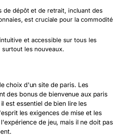
de dépôt et de retrait, incluant des
onnaies, est cruciale pour la commodité
ntuitive et accessible sur tous les
s, surtout les nouveaux.
e choix d'un site de paris. Les
ant des bonus de bienvenue aux paris
 est essentiel de bien lire les
'esprit les exigences de mise et les
l'expérience de jeu, mais il ne doit pas
ient.