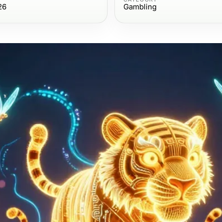
26
Gambling