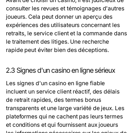
Avant de choisir un casino, il est judicieux de
consulter les revues et témoignages d'autres
joueurs. Cela peut donner un aperçu des
expériences des utilisateurs concernant les
retraits, le service client et la commande dans
le traitement des litiges. Une recherche
rapide peut éviter bien des déceptions.
2.3 Signes d'un casino en ligne sérieux
Les signes d'un casino en ligne fiable
incluent un service client réactif, des délais
de retrait rapides, des termes bonus
transparents et une large variété de jeux. Les
plateformes qui ne cachent pas leurs termes
et conditions et qui fournissent aux joueurs