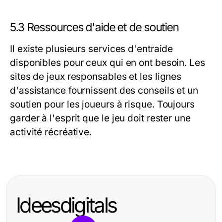
5.3 Ressources d'aide et de soutien
Il existe plusieurs services d'entraide
disponibles pour ceux qui en ont besoin. Les
sites de jeux responsables et les lignes
d'assistance fournissent des conseils et un
soutien pour les joueurs à risque. Toujours
garder à l'esprit que le jeu doit rester une
activité récréative.
Ideesdigitals