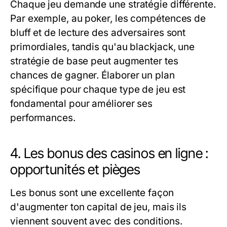
Chaque jeu demande une stratégie différente.
Par exemple, au poker, les compétences de
bluff et de lecture des adversaires sont
primordiales, tandis qu'au blackjack, une
stratégie de base peut augmenter tes
chances de gagner. Élaborer un plan
spécifique pour chaque type de jeu est
fondamental pour améliorer ses
performances.
4. Les bonus des casinos en ligne :
opportunités et pièges
Les bonus sont une excellente façon
d'augmenter ton capital de jeu, mais ils
viennent souvent avec des conditions.