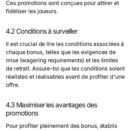
Ces promotions sont conçues pour attirer et
fidéliser les joueurs.
4.2 Conditions à surveiller
Il est crucial de lire les conditions associées à
chaque bonus, telles que les exigences de
mise (wagering requirements) et les limites
de retrait. Assure-toi que les conditions soient
réalistes et réalisables avant de profiter d'une
offre.
4.3 Maximiser les avantages des
promotions
Pour profiter pleinement des bonus, établis