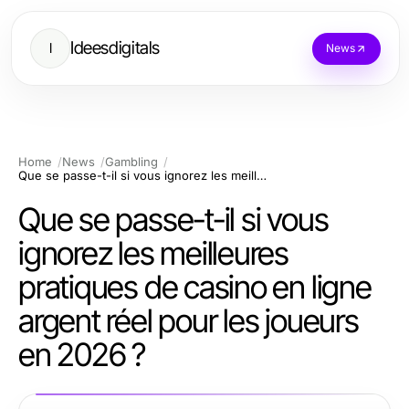
Ideesdigitals
I
News
Home
News
Gambling
Que se passe-t-il si vous ignorez les meilleures pratiques de casino en ligne argent réel pour les joueurs en 2026 ?
Que se passe-t-il si vous
ignorez les meilleures
pratiques de casino en ligne
argent réel pour les joueurs
en 2026 ?