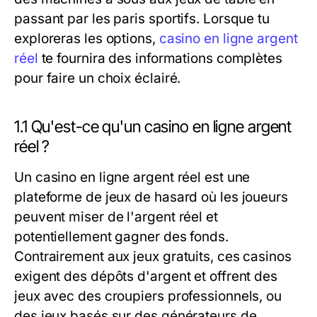
passant par les paris sportifs. Lorsque tu
exploreras les options,
casino en ligne argent
réel
te fournira des informations complètes
pour faire un choix éclairé.
1.1 Qu'est-ce qu'un casino en ligne argent
réel ?
Un casino en ligne argent réel est une
plateforme de jeux de hasard où les joueurs
peuvent miser de l'argent réel et
potentiellement gagner des fonds.
Contrairement aux jeux gratuits, ces casinos
exigent des dépôts d'argent et offrent des
jeux avec des croupiers professionnels, ou
des jeux basés sur des générateurs de