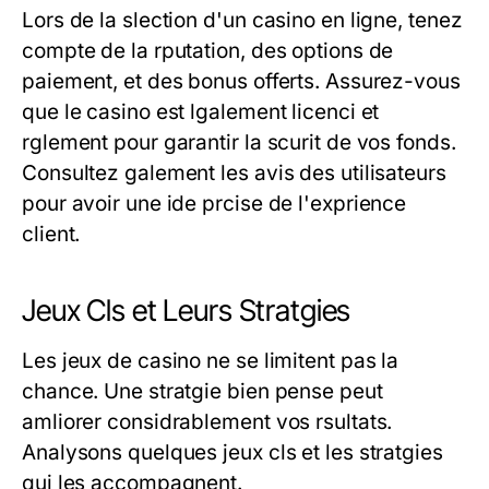
Lors de la slection d'un casino en ligne, tenez
compte de la rputation, des options de
paiement, et des bonus offerts. Assurez-vous
que le casino est lgalement licenci et
rglement pour garantir la scurit de vos fonds.
Consultez galement les avis des utilisateurs
pour avoir une ide prcise de l'exprience
client.
Jeux Cls et Leurs Stratgies
Les jeux de casino ne se limitent pas la
chance. Une stratgie bien pense peut
amliorer considrablement vos rsultats.
Analysons quelques jeux cls et les stratgies
qui les accompagnent.