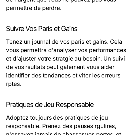
permettre de perdre.
Suivre Vos Paris et Gains
Tenez un journal de vos paris et gains. Cela
vous permettra d'analyser vos performances
et d'ajuster votre stratgie au besoin. Un suivi
de vos rsultats peut galement vous aider
identifier des tendances et viter les erreurs
rptes.
Pratiques de Jeu Responsable
Adoptez toujours des pratiques de jeu
responsable. Prenez des pauses rgulires,
n'essayez jamais de chasser vos pertes, et