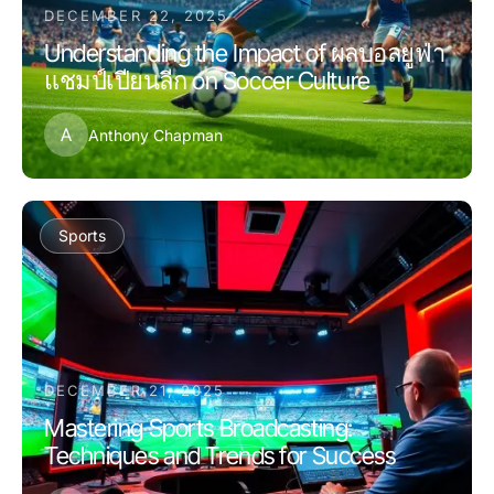
DECEMBER 22, 2025
Understanding the Impact of ผลบอลยูฟ่า
แชมป์เปียนลีก on Soccer Culture
A
Anthony Chapman
Sports
DECEMBER 21, 2025
Mastering Sports Broadcasting:
Techniques and Trends for Success