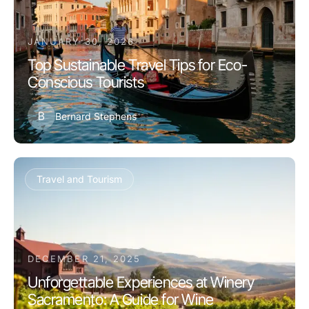
JANUARY 30, 2026
Top Sustainable Travel Tips for Eco-
Conscious Tourists
B
Bernard Stephens
Travel and Tourism
DECEMBER 21, 2025
Unforgettable Experiences at Winery
Sacramento: A Guide for Wine