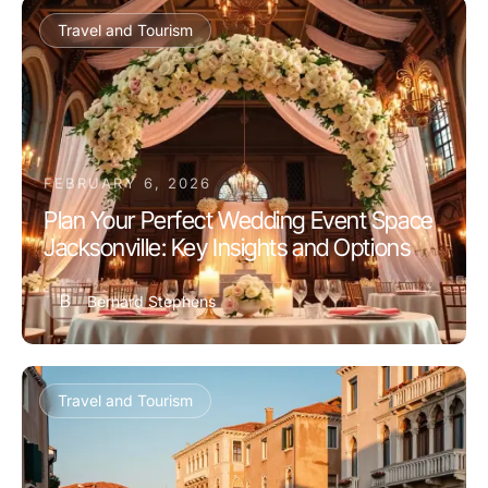
Travel and Tourism
FEBRUARY 6, 2026
Plan Your Perfect Wedding Event Space
Jacksonville: Key Insights and Options
B
Bernard Stephens
Travel and Tourism