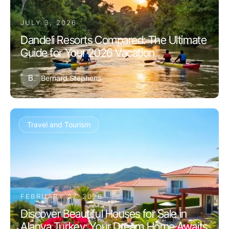
JULY 3, 2026
Dandeli Resorts Compared: The Ultimate
Guide for Your 2026 Vacation
B
Bernard Stephens
Travel and Tourism
FEBRUARY 27, 2026
Discover Beautiful Houses for Sale in
Alanya Turkey: Your Dream Home Awaits