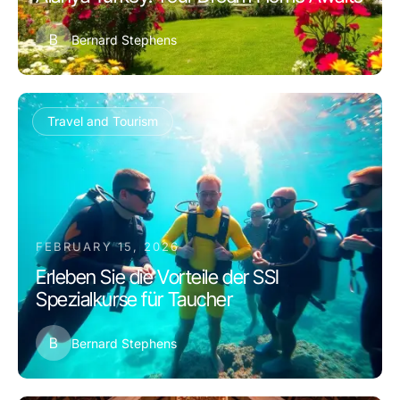
B
Bernard Stephens
Travel and Tourism
FEBRUARY 15, 2026
Erleben Sie die Vorteile der SSI
Spezialkurse für Taucher
B
Bernard Stephens